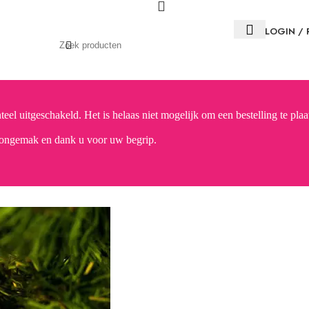
LOGIN / 
el uitgeschakeld. Het is helaas niet mogelijk om een bestelling te plaa
 ongemak en dank u voor uw begrip.