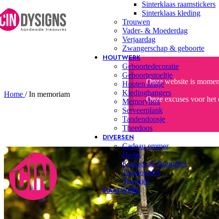
Sinterklaas raamstickers
Skip to navigation
Skip to main content
Sinterklaas kleding
Trouwen
Vader- & Moederdag
Verjaardag
Zwangerschap & geboorte
HOUTWERK
Geboortedecoratie
Geboortestoeltje
Onze website is momente
Houten kratje
Kledinghangers
Home
/
In memoriam
Onze excuses voor het
Memorybox
Serveerplank
Tandendoosje
Theedoos
DIVERSEN
Cadeau emmer
Hedel
Kaarsen & Roundies
Taarttoppers
Tegeltjes
MAATWERK