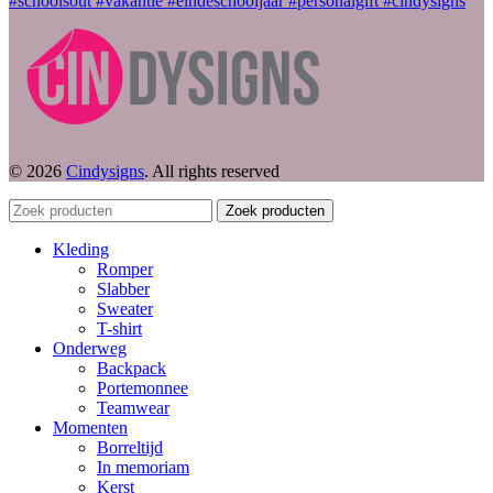
© 2026
Cindysigns
. All rights reserved
Zoek producten
Kleding
Romper
Slabber
Sweater
T-shirt
Onderweg
Backpack
Portemonnee
Teamwear
Momenten
Borreltijd
In memoriam
Kerst