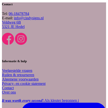
Contact
Tel:
06-18478784
E-mail:
info@cindysigns.nl
Veldweg 6B
5321 JE Hedel
Informatie & hulp
Veelgestelde vragen
Ruilen & retourneren
Algemene voorwaarden
Privacy- en cookie statement
Contact
Over ons
𝑰𝒕 𝒘𝒂𝒔 𝒘𝒐𝒓𝒕𝒉 𝒆𝒗𝒆𝒓𝒚 𝒔𝒆𝒄𝒐𝒏𝒅! Als kleuter begonnen i