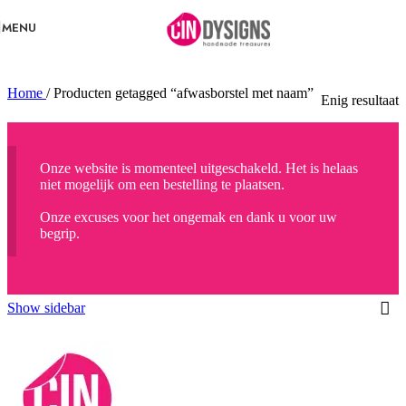
Skip to navigation
Skip to main content
MENU
Home
/
Producten getagged “afwasborstel met naam”
Enig resultaat
Onze website is momenteel uitgeschakeld. Het is helaas
niet mogelijk om een bestelling te plaatsen.
Onze excuses voor het ongemak en dank u voor uw
begrip.
Show sidebar