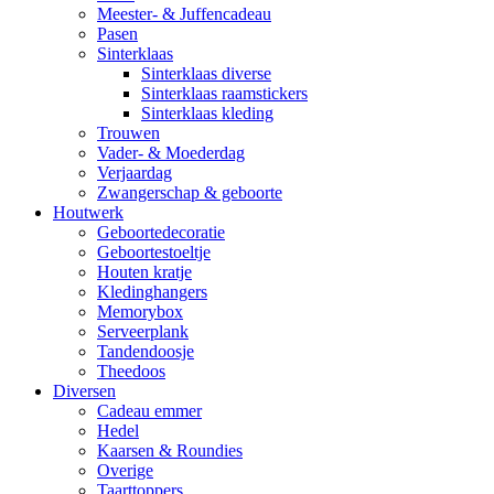
Meester- & Juffencadeau
Pasen
Sinterklaas
Sinterklaas diverse
Sinterklaas raamstickers
Sinterklaas kleding
Trouwen
Vader- & Moederdag
Verjaardag
Zwangerschap & geboorte
Houtwerk
Geboortedecoratie
Geboortestoeltje
Houten kratje
Kledinghangers
Memorybox
Serveerplank
Tandendoosje
Theedoos
Diversen
Cadeau emmer
Hedel
Kaarsen & Roundies
Overige
Taarttoppers