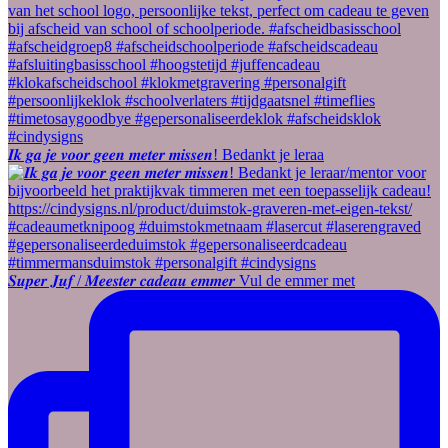
𝑰𝒌 𝒈𝒂 𝒋𝒆 𝒗𝒐𝒐𝒓 𝒈𝒆𝒆𝒏 𝒎𝒆𝒕𝒆𝒓 𝒎𝒊𝒔𝒔𝒆𝒏! Bedankt je leraa
𝑺𝒖𝒑𝒆𝒓 𝑱𝒖𝒇 / 𝑴𝒆𝒆𝒔𝒕𝒆𝒓 𝒄𝒂𝒅𝒆𝒂𝒖 𝒆𝒎𝒎𝒆𝒓 Vul de emmer met