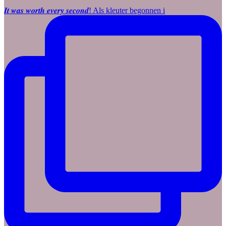
𝑰𝒕 𝒘𝒂𝒔 𝒘𝒐𝒓𝒕𝒉 𝒆𝒗𝒆𝒓𝒚 𝒔𝒆𝒄𝒐𝒏𝒅! Als kleuter begonnen i