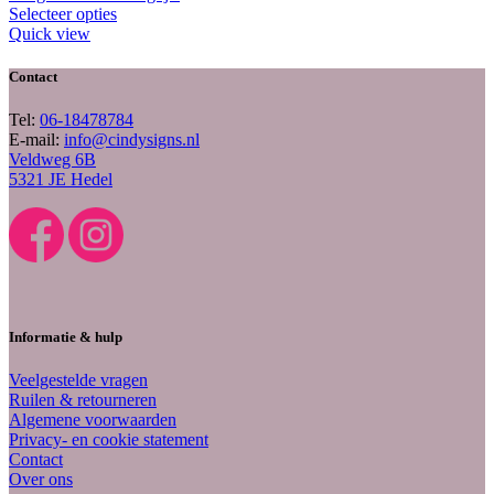
Selecteer opties
Quick view
Contact
Tel:
06-18478784
E-mail:
info@cindysigns.nl
Veldweg 6B
5321 JE Hedel
Informatie & hulp
Veelgestelde vragen
Ruilen & retourneren
Algemene voorwaarden
Privacy- en cookie statement
Contact
Over ons