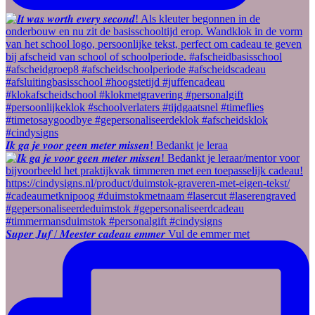
𝑰𝒌 𝒈𝒂 𝒋𝒆 𝒗𝒐𝒐𝒓 𝒈𝒆𝒆𝒏 𝒎𝒆𝒕𝒆𝒓 𝒎𝒊𝒔𝒔𝒆𝒏! Bedankt je leraa
𝑺𝒖𝒑𝒆𝒓 𝑱𝒖𝒇 / 𝑴𝒆𝒆𝒔𝒕𝒆𝒓 𝒄𝒂𝒅𝒆𝒂𝒖 𝒆𝒎𝒎𝒆𝒓 Vul de emmer met