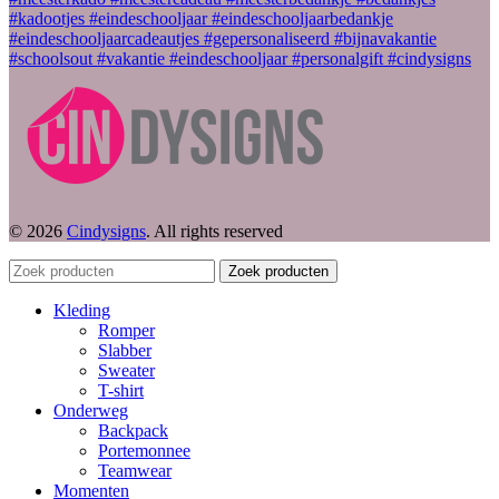
© 2026
Cindysigns
. All rights reserved
Zoek producten
Kleding
Romper
Slabber
Sweater
T-shirt
Onderweg
Backpack
Portemonnee
Teamwear
Momenten