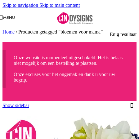
Skip to navigation
Skip to main content
MENU
Home
/
Producten getagged “bloemen voor mama”
Enig resultaat
Onze website is momenteel uitgeschakeld. Het is helaas
niet mogelijk om een bestelling te plaatsen.
Onze excuses voor het ongemak en dank u voor uw
begrip.
Show sidebar