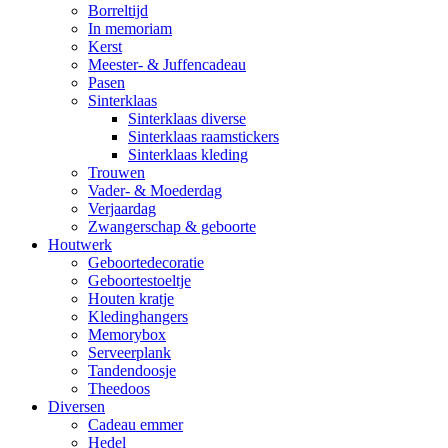
Borreltijd
In memoriam
Kerst
Meester- & Juffencadeau
Pasen
Sinterklaas
Sinterklaas diverse
Sinterklaas raamstickers
Sinterklaas kleding
Trouwen
Vader- & Moederdag
Verjaardag
Zwangerschap & geboorte
Houtwerk
Geboortedecoratie
Geboortestoeltje
Houten kratje
Kledinghangers
Memorybox
Serveerplank
Tandendoosje
Theedoos
Diversen
Cadeau emmer
Hedel