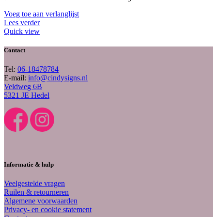
Voeg toe aan verlanglijst
Lees verder
Quick view
Contact
Tel:
06-18478784
E-mail:
info@cindysigns.nl
Veldweg 6B
5321 JE Hedel
Informatie & hulp
Veelgestelde vragen
Ruilen & retourneren
Algemene voorwaarden
Privacy- en cookie statement