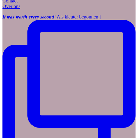
Contact
Over ons
𝑰𝒕 𝒘𝒂𝒔 𝒘𝒐𝒓𝒕𝒉 𝒆𝒗𝒆𝒓𝒚 𝒔𝒆𝒄𝒐𝒏𝒅! Als kleuter begonnen i