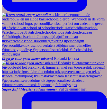
𝑰𝒌 𝒈𝒂 𝒋𝒆 𝒗𝒐𝒐𝒓 𝒈𝒆𝒆𝒏 𝒎𝒆𝒕𝒆𝒓 𝒎𝒊𝒔𝒔𝒆𝒏! Bedankt je leraa
𝑺𝒖𝒑𝒆𝒓 𝑱𝒖𝒇 / 𝑴𝒆𝒆𝒔𝒕𝒆𝒓 𝒄𝒂𝒅𝒆𝒂𝒖 𝒆𝒎𝒎𝒆𝒓 Vul de emmer met