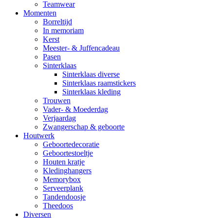
Teamwear
Momenten
Borreltijd
In memoriam
Kerst
Meester- & Juffencadeau
Pasen
Sinterklaas
Sinterklaas diverse
Sinterklaas raamstickers
Sinterklaas kleding
Trouwen
Vader- & Moederdag
Verjaardag
Zwangerschap & geboorte
Houtwerk
Geboortedecoratie
Geboortestoeltje
Houten kratje
Kledinghangers
Memorybox
Serveerplank
Tandendoosje
Theedoos
Diversen