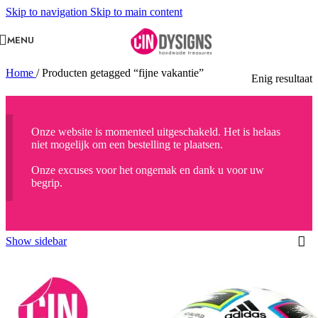
Skip to navigation
Skip to main content
MENU
Home
/
Producten getagged “fijne vakantie”
Enig resultaat
Onze website is momenteel uitgeschakeld. Het is helaas
niet mogelijk om een bestelling te plaatsen.
Onze excuses voor het ongemak en dank u voor uw
begrip.
Show sidebar