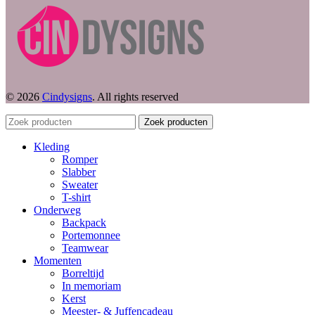
© 2026
Cindysigns
. All rights reserved
Zoek producten
Kleding
Romper
Slabber
Sweater
T-shirt
Onderweg
Backpack
Portemonnee
Teamwear
Momenten
Borreltijd
In memoriam
Kerst
Meester- & Juffencadeau