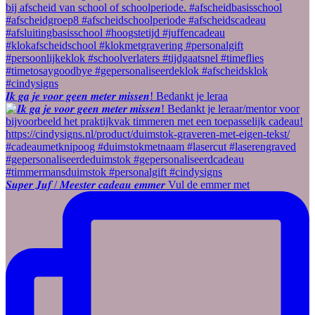
𝑰𝒌 𝒈𝒂 𝒋𝒆 𝒗𝒐𝒐𝒓 𝒈𝒆𝒆𝒏 𝒎𝒆𝒕𝒆𝒓 𝒎𝒊𝒔𝒔𝒆𝒏! Bedankt je leraa
𝑺𝒖𝒑𝒆𝒓 𝑱𝒖𝒇 / 𝑴𝒆𝒆𝒔𝒕𝒆𝒓 𝒄𝒂𝒅𝒆𝒂𝒖 𝒆𝒎𝒎𝒆𝒓 Vul de emmer met