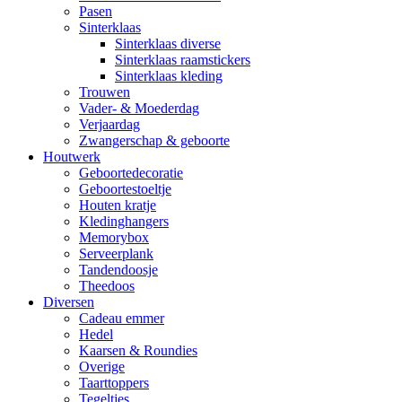
Pasen
Sinterklaas
Sinterklaas diverse
Sinterklaas raamstickers
Sinterklaas kleding
Trouwen
Vader- & Moederdag
Verjaardag
Zwangerschap & geboorte
Houtwerk
Geboortedecoratie
Geboortestoeltje
Houten kratje
Kledinghangers
Memorybox
Serveerplank
Tandendoosje
Theedoos
Diversen
Cadeau emmer
Hedel
Kaarsen & Roundies
Overige
Taarttoppers
Tegeltjes