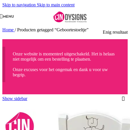
Skip to navigation
Skip to main content
MENU
Home
/
Producten getagged “Geboortestoeltje”
Enig resultaat
Onze website is momenteel uitgeschakeld. Het is helaas
niet mogelijk om een bestelling te plaatsen.
Onze excuses voor het ongemak en dank u voor uw
begrip.
Show sidebar