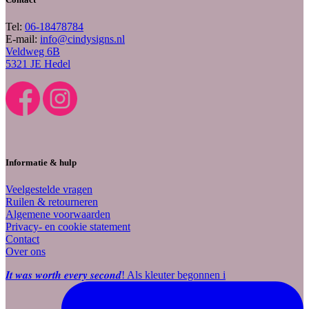
Tel:
06-18478784
E-mail:
info@cindysigns.nl
Veldweg 6B
5321 JE Hedel
Informatie & hulp
Veelgestelde vragen
Ruilen & retourneren
Algemene voorwaarden
Privacy- en cookie statement
Contact
Over ons
𝑰𝒕 𝒘𝒂𝒔 𝒘𝒐𝒓𝒕𝒉 𝒆𝒗𝒆𝒓𝒚 𝒔𝒆𝒄𝒐𝒏𝒅! Als kleuter begonnen i