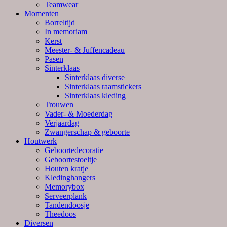
Teamwear
Momenten
Borreltijd
In memoriam
Kerst
Meester- & Juffencadeau
Pasen
Sinterklaas
Sinterklaas diverse
Sinterklaas raamstickers
Sinterklaas kleding
Trouwen
Vader- & Moederdag
Verjaardag
Zwangerschap & geboorte
Houtwerk
Geboortedecoratie
Geboortestoeltje
Houten kratje
Kledinghangers
Memorybox
Serveerplank
Tandendoosje
Theedoos
Diversen