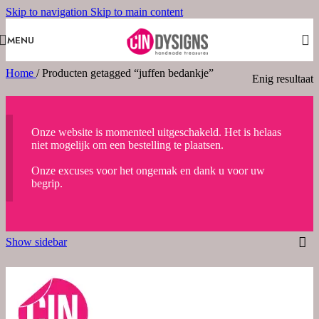
Skip to navigation
Skip to main content
MENU
Home
/
Producten getagged “juffen bedankje”
Enig resultaat
Onze website is momenteel uitgeschakeld. Het is helaas
niet mogelijk om een bestelling te plaatsen.
Onze excuses voor het ongemak en dank u voor uw
begrip.
Show sidebar