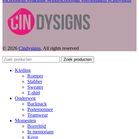
© 2026
Cindysigns
. All rights reserved
Zoek producten
Kleding
Romper
Slabber
Sweater
T-shirt
Onderweg
Backpack
Portemonnee
Teamwear
Momenten
Borreltijd
In memoriam
Kerst