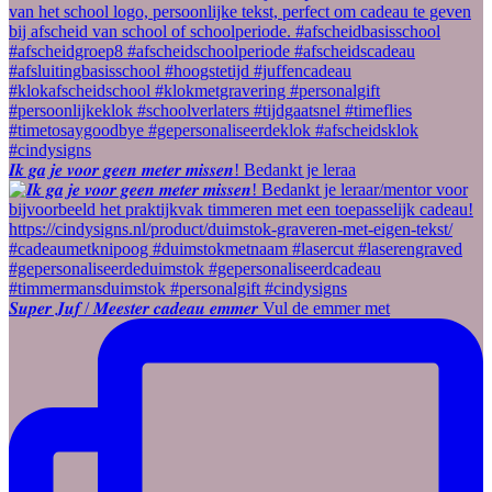
𝑰𝒌 𝒈𝒂 𝒋𝒆 𝒗𝒐𝒐𝒓 𝒈𝒆𝒆𝒏 𝒎𝒆𝒕𝒆𝒓 𝒎𝒊𝒔𝒔𝒆𝒏! Bedankt je leraa
𝑺𝒖𝒑𝒆𝒓 𝑱𝒖𝒇 / 𝑴𝒆𝒆𝒔𝒕𝒆𝒓 𝒄𝒂𝒅𝒆𝒂𝒖 𝒆𝒎𝒎𝒆𝒓 Vul de emmer met