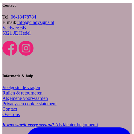
Contact
Tel:
06-18478784
E-mail:
info@cindysigns.nl
Veldweg 6B
5321 JE Hedel
Informatie & hulp
Veelgestelde vragen
Ruilen & retourneren
Algemene voorwaarden
Privacy- en cookie statement
Contact
Over ons
𝑰𝒕 𝒘𝒂𝒔 𝒘𝒐𝒓𝒕𝒉 𝒆𝒗𝒆𝒓𝒚 𝒔𝒆𝒄𝒐𝒏𝒅! Als kleuter begonnen i