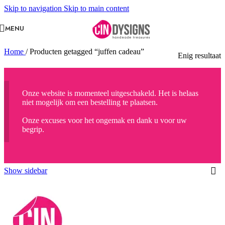
Skip to navigation
Skip to main content
MENU
Home
/
Producten getagged “juffen cadeau”
Enig resultaat
Onze website is momenteel uitgeschakeld. Het is helaas
niet mogelijk om een bestelling te plaatsen.
Onze excuses voor het ongemak en dank u voor uw
begrip.
Show sidebar