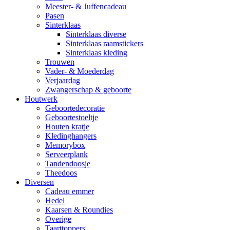
Meester- & Juffencadeau
Pasen
Sinterklaas
Sinterklaas diverse
Sinterklaas raamstickers
Sinterklaas kleding
Trouwen
Vader- & Moederdag
Verjaardag
Zwangerschap & geboorte
Houtwerk
Geboortedecoratie
Geboortestoeltje
Houten kratje
Kledinghangers
Memorybox
Serveerplank
Tandendoosje
Theedoos
Diversen
Cadeau emmer
Hedel
Kaarsen & Roundies
Overige
Taarttoppers