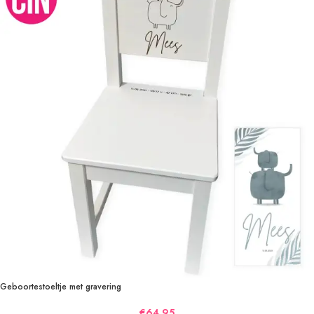
Geboortestoeltje met gravering
€
64,95