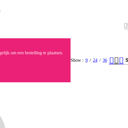
s
lijk om een bestelling te plaatsen.
Show
9
24
36