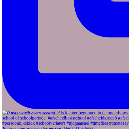
𝑰𝒌 𝒈𝒂 𝒋𝒆 𝒗𝒐𝒐𝒓 𝒈𝒆𝒆𝒏 𝒎𝒆𝒕𝒆𝒓 𝒎𝒊𝒔𝒔𝒆𝒏! Bedankt je leraa