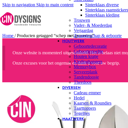
Skip to navigation
Skip to main content
Sinterklaas diverse
Sinterklaas raamsticker
Sinterklaas kleding
Trouwen
Vader- & Moederdag
Verjaardag
Home
/
Producten getagged “schep met gravering”
Zwangerschap & geboorte
HOUTWERK
Geboortedecoratie
Geboortestoeltje
Onze website is momenteel uitgeschakeld. Het is helaas niet moge
Houten kratje
Kledinghangers
Onze excuses voor het ongemak en dank u voor uw begrip.
Memorybox
Serveerplank
Tandendoosje
Theedoos
DIVERSEN
Cadeau emmer
Hedel
Kaarsen & Roundies
Taarttoppers
Tegeltjes
MAATWERK