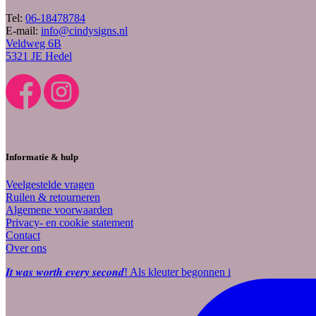
Tel:
06-18478784
E-mail:
info@cindysigns.nl
Veldweg 6B
5321 JE Hedel
Informatie & hulp
Veelgestelde vragen
Ruilen & retourneren
Algemene voorwaarden
Privacy- en cookie statement
Contact
Over ons
𝑰𝒕 𝒘𝒂𝒔 𝒘𝒐𝒓𝒕𝒉 𝒆𝒗𝒆𝒓𝒚 𝒔𝒆𝒄𝒐𝒏𝒅! Als kleuter begonnen i