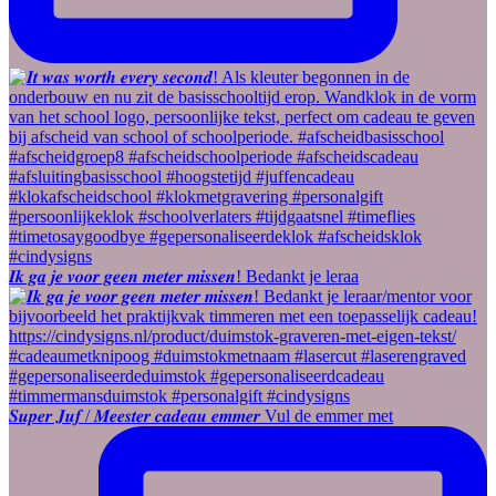
𝑰𝒌 𝒈𝒂 𝒋𝒆 𝒗𝒐𝒐𝒓 𝒈𝒆𝒆𝒏 𝒎𝒆𝒕𝒆𝒓 𝒎𝒊𝒔𝒔𝒆𝒏! Bedankt je leraa
𝑺𝒖𝒑𝒆𝒓 𝑱𝒖𝒇 / 𝑴𝒆𝒆𝒔𝒕𝒆𝒓 𝒄𝒂𝒅𝒆𝒂𝒖 𝒆𝒎𝒎𝒆𝒓 Vul de emmer met