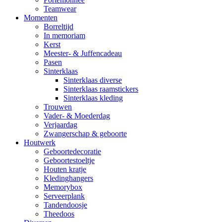
Teamwear
Momenten
Borreltijd
In memoriam
Kerst
Meester- & Juffencadeau
Pasen
Sinterklaas
Sinterklaas diverse
Sinterklaas raamstickers
Sinterklaas kleding
Trouwen
Vader- & Moederdag
Verjaardag
Zwangerschap & geboorte
Houtwerk
Geboortedecoratie
Geboortestoeltje
Houten kratje
Kledinghangers
Memorybox
Serveerplank
Tandendoosje
Theedoos