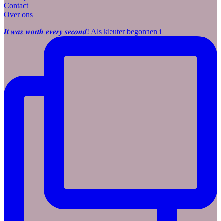
Contact
Over ons
𝑰𝒕 𝒘𝒂𝒔 𝒘𝒐𝒓𝒕𝒉 𝒆𝒗𝒆𝒓𝒚 𝒔𝒆𝒄𝒐𝒏𝒅! Als kleuter begonnen i