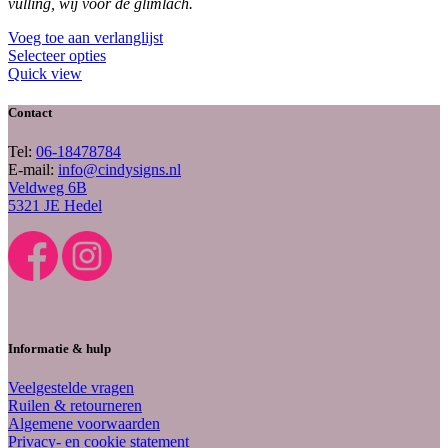
vulling, wij voor de glimlach.
Voeg toe aan verlanglijst
Selecteer opties
Quick view
Contact
Tel:
06-18478784
E-mail:
info@cindysigns.nl
Veldweg 6B
5321 JE Hedel
Informatie & hulp
Veelgestelde vragen
Ruilen & retourneren
Algemene voorwaarden
Privacy- en cookie statement