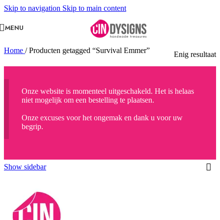
Skip to navigation
Skip to main content
MENU
Home
/
Producten getagged “Survival Emmer”
Enig resultaat
Onze website is momenteel uitgeschakeld. Het is helaas
niet mogelijk om een bestelling te plaatsen.
Onze excuses voor het ongemak en dank u voor uw
begrip.
Show sidebar