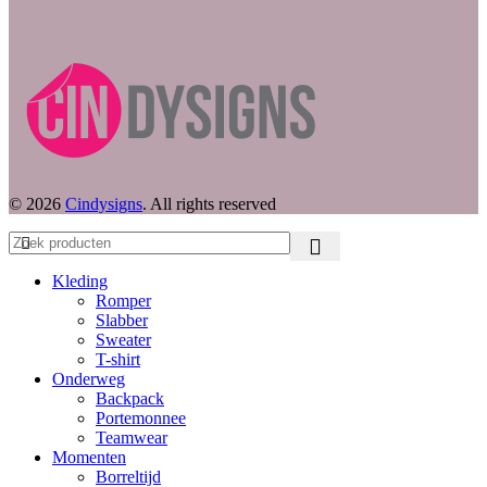
© 2026
Cindysigns
. All rights reserved
Kleding
Romper
Slabber
Sweater
T-shirt
Onderweg
Backpack
Portemonnee
Teamwear
Momenten
Borreltijd