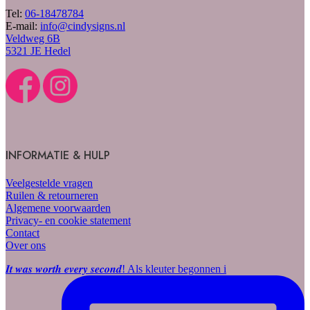
Tel:
06-18478784
E-mail:
info@cindysigns.nl
Veldweg 6B
5321 JE Hedel
INFORMATIE & HULP
Veelgestelde vragen
Ruilen & retourneren
Algemene voorwaarden
Privacy- en cookie statement
Contact
Over ons
𝑰𝒕 𝒘𝒂𝒔 𝒘𝒐𝒓𝒕𝒉 𝒆𝒗𝒆𝒓𝒚 𝒔𝒆𝒄𝒐𝒏𝒅! Als kleuter begonnen i