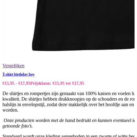
Vergelijken
T-shirt birthday boy
€
15,95
-
€
17,95
Prijsklasse: €15,95 tot €17,95
De shirtjes en rompertjes zijn gemaakt van 100% katoen en voelen lux
kwaliteit. De shirtjes hebben drukknoopjes op de schouders en de ro
halslijn in envelopstijl, zodat deze makkelijk over het hoofdje aan en
worden.
Onze producten worden met de hand bedrukt en kunnen eventueel iet
getoonde foto’s.
Standaard wordt onze kleding aangeboden in een zwarte of witte bed