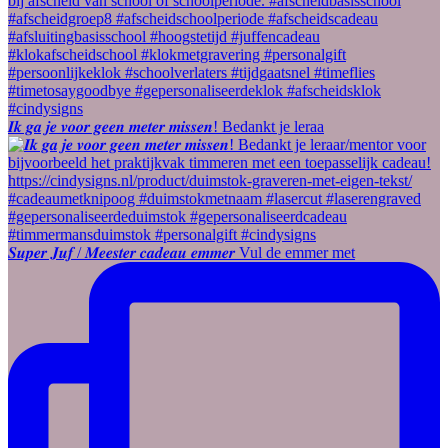
𝑰𝒌 𝒈𝒂 𝒋𝒆 𝒗𝒐𝒐𝒓 𝒈𝒆𝒆𝒏 𝒎𝒆𝒕𝒆𝒓 𝒎𝒊𝒔𝒔𝒆𝒏! Bedankt je leraa
𝑺𝒖𝒑𝒆𝒓 𝑱𝒖𝒇 / 𝑴𝒆𝒆𝒔𝒕𝒆𝒓 𝒄𝒂𝒅𝒆𝒂𝒖 𝒆𝒎𝒎𝒆𝒓 Vul de emmer met