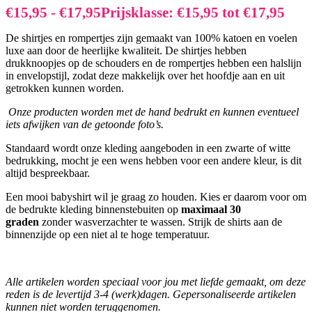
€
15,95
-
€
17,95
Prijsklasse: €15,95 tot €17,95
De shirtjes en rompertjes zijn gemaakt van 100% katoen en voelen
luxe aan door de heerlijke kwaliteit. De shirtjes hebben
drukknoopjes op de schouders en de rompertjes hebben een halslijn
in envelopstijl, zodat deze makkelijk over het hoofdje aan en uit
getrokken kunnen worden.
Onze producten worden met de hand bedrukt en kunnen eventueel
iets afwijken van de getoonde foto’s.
Standaard wordt onze kleding aangeboden in een zwarte of witte
bedrukking, mocht je een wens hebben voor een andere kleur, is dit
altijd bespreekbaar.
Een mooi babyshirt wil je graag zo houden. Kies er daarom voor om
de bedrukte kleding binnenstebuiten op
maximaal 30
graden
zonder wasverzachter te wassen. Strijk de shirts aan de
binnenzijde op een niet al te hoge temperatuur.
Alle artikelen worden speciaal voor jou met liefde gemaakt, om deze
reden is de levertijd 3-4 (werk)dagen. Gepersonaliseerde artikelen
kunnen niet worden teruggenomen.