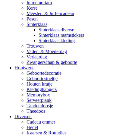
In memoriam
Kerst
Meester- & Juffencadeau
Pasen
Sinterklaas
Sinterklaas diverse
Sinterklaas raamstickers
Sinterklaas kleding
Trouwen
Vader- & Moederdag
Verjaardag
Zwangerschap & geboorte
Houtwerk
Geboortedecoratie
Geboortestoeltje
Houten kratje
Kledinghangers
Memorybox
Serveerplank
Tandendoosje
Theedoos
Diversen
Cadeau emmer
Hedel
Kaarsen & Roundies