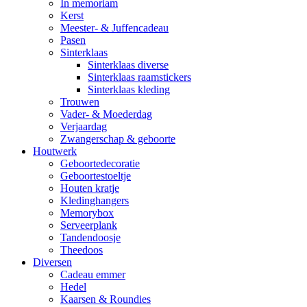
In memoriam
Kerst
Meester- & Juffencadeau
Pasen
Sinterklaas
Sinterklaas diverse
Sinterklaas raamstickers
Sinterklaas kleding
Trouwen
Vader- & Moederdag
Verjaardag
Zwangerschap & geboorte
Houtwerk
Geboortedecoratie
Geboortestoeltje
Houten kratje
Kledinghangers
Memorybox
Serveerplank
Tandendoosje
Theedoos
Diversen
Cadeau emmer
Hedel
Kaarsen & Roundies