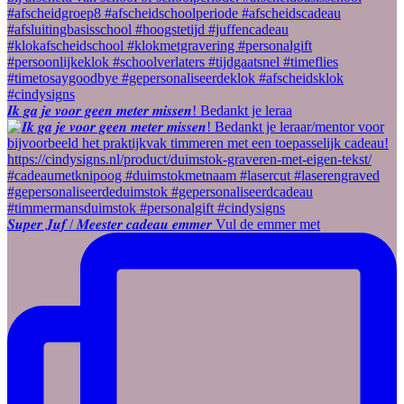
𝑰𝒌 𝒈𝒂 𝒋𝒆 𝒗𝒐𝒐𝒓 𝒈𝒆𝒆𝒏 𝒎𝒆𝒕𝒆𝒓 𝒎𝒊𝒔𝒔𝒆𝒏! Bedankt je leraa
𝑺𝒖𝒑𝒆𝒓 𝑱𝒖𝒇 / 𝑴𝒆𝒆𝒔𝒕𝒆𝒓 𝒄𝒂𝒅𝒆𝒂𝒖 𝒆𝒎𝒎𝒆𝒓 Vul de emmer met