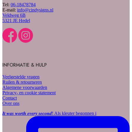
Tel:
06-18478784
E-mail:
info@cindysigns.nl
Veldweg 6B
5321 JE Hedel
INFORMATIE & HULP
Veelgestelde vragen
Ruilen & retourneren
Algemene voorwaarden
Privacy- en cookie statement
Contact
Over ons
𝑰𝒕 𝒘𝒂𝒔 𝒘𝒐𝒓𝒕𝒉 𝒆𝒗𝒆𝒓𝒚 𝒔𝒆𝒄𝒐𝒏𝒅! Als kleuter begonnen i