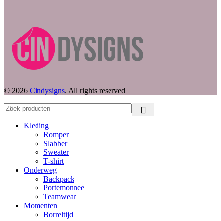
© 2026
Cindysigns
. All rights reserved
Kleding
Romper
Slabber
Sweater
T-shirt
Onderweg
Backpack
Portemonnee
Teamwear
Momenten
Borreltijd