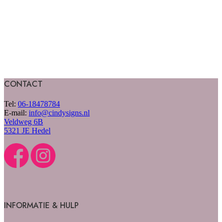
CONTACT
Tel:
06-18478784
E-mail:
info@cindysigns.nl
Veldweg 6B
5321 JE Hedel
INFORMATIE & HULP