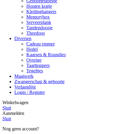
Geboortestoeltje
Houten kratje
Kledinghangers
Memorybox
Serveerplank
Tandendoosje
Theedoos
Diversen
Cadeau emmer
Hedel
Kaarsen & Roundies
Overige
Taarttoppers
Tegeltjes
Maatwerk
Zwangerschap & geboorte
Verlanglijst
Login / Register
Winkelwagen
Sluit
Aanmelden
Sluit
Nog geen account?