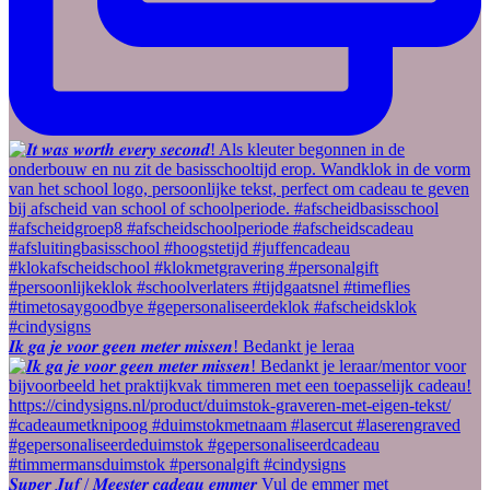
𝑰𝒌 𝒈𝒂 𝒋𝒆 𝒗𝒐𝒐𝒓 𝒈𝒆𝒆𝒏 𝒎𝒆𝒕𝒆𝒓 𝒎𝒊𝒔𝒔𝒆𝒏! Bedankt je leraa
𝑺𝒖𝒑𝒆𝒓 𝑱𝒖𝒇 / 𝑴𝒆𝒆𝒔𝒕𝒆𝒓 𝒄𝒂𝒅𝒆𝒂𝒖 𝒆𝒎𝒎𝒆𝒓 Vul de emmer met