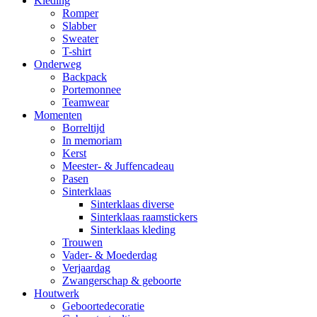
Kleding
Romper
Slabber
Sweater
T-shirt
Onderweg
Backpack
Portemonnee
Teamwear
Momenten
Borreltijd
In memoriam
Kerst
Meester- & Juffencadeau
Pasen
Sinterklaas
Sinterklaas diverse
Sinterklaas raamstickers
Sinterklaas kleding
Trouwen
Vader- & Moederdag
Verjaardag
Zwangerschap & geboorte
Houtwerk
Geboortedecoratie