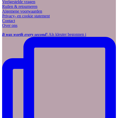
Veelgestelde vragen
Ruilen & retourneren
Algemene voorwaarden
Privacy- en cookie statement
Contact
Over ons
𝑰𝒕 𝒘𝒂𝒔 𝒘𝒐𝒓𝒕𝒉 𝒆𝒗𝒆𝒓𝒚 𝒔𝒆𝒄𝒐𝒏𝒅! Als kleuter begonnen i