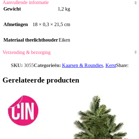
Aanvullende informatie
Gewicht
1,2 kg
Afmetingen
18 × 0,3 × 21,5 cm
Materiaal theelichthouder
Eiken
Verzending & bezorging
SKU:
3055
Categorieën:
Kaarsen & Roundies
,
Kerst
Share:
Gerelateerde producten