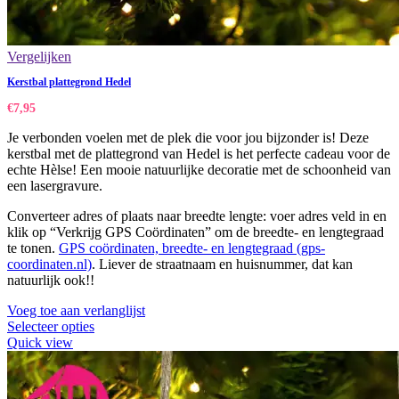
Vergelijken
Kerstbal plattegrond Hedel
€
7,95
Je verbonden voelen met de plek die voor jou bijzonder is! Deze
kerstbal met de plattegrond van Hedel is het perfecte cadeau voor de
echte Hèlse! Een mooie natuurlijke decoratie met de schoonheid van
een lasergravure.
Converteer adres of plaats naar breedte lengte: voer adres veld in en
klik op “Verkrijg GPS Coördinaten” om de breedte- en lengtegraad
te tonen.
GPS coördinaten, breedte- en lengtegraad (gps-
coordinaten.nl)
. Liever de straatnaam en huisnummer, dat kan
natuurlijk ook!!
Voeg toe aan verlanglijst
Selecteer opties
Quick view