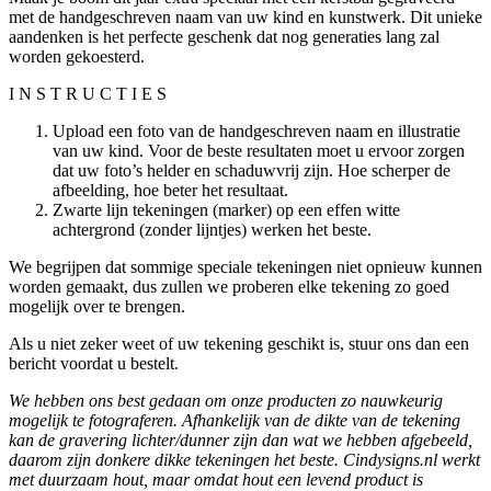
met de handgeschreven naam van uw kind en kunstwerk. Dit unieke
aandenken is het perfecte geschenk dat nog generaties lang zal
worden gekoesterd.
I N S T R U C T I E S
Upload een foto van de handgeschreven naam en illustratie
van uw kind. Voor de beste resultaten moet u ervoor zorgen
dat uw foto’s helder en schaduwvrij zijn. Hoe scherper de
afbeelding, hoe beter het resultaat.
Zwarte lijn tekeningen (marker) op een effen witte
achtergrond (zonder lijntjes) werken het beste.
We begrijpen dat sommige speciale tekeningen niet opnieuw kunnen
worden gemaakt, dus zullen we proberen elke tekening zo goed
mogelijk over te brengen.
Als u niet zeker weet of uw tekening geschikt is, stuur ons dan een
bericht voordat u bestelt.
We hebben ons best gedaan om onze producten zo nauwkeurig
mogelijk te fotograferen.
Afhankelijk van de dikte van de tekening
kan de gravering lichter/dunner zijn dan wat we hebben afgebeeld,
daarom zijn donkere dikke tekeningen het beste.
Cindysigns.nl werkt
met duurzaam hout, maar omdat hout een levend product is