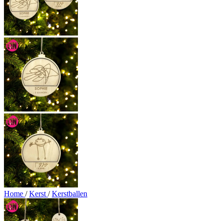
Home
/
Kerst
/
Kerstballen