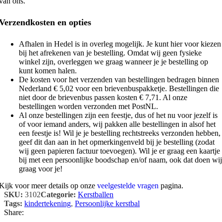
van ons.
Verzendkosten en opties
Afhalen in Hedel is in overleg mogelijk. Je kunt hier voor kiezen
bij het afrekenen van je bestelling. Omdat wij geen fysieke
winkel zijn, overleggen we graag wanneer je je bestelling op
kunt komen halen.
De kosten voor het verzenden van bestellingen bedragen binnen
Nederland € 5,02 voor een brievenbuspakketje. Bestellingen die
niet door de brievenbus passen kosten € 7,71. Al onze
bestellingen worden verzonden met PostNL.
Al onze bestellingen zijn een feestje, dus of het nu voor jezelf is
of voor iemand anders, wij pakken alle bestellingen in alsof het
een feestje is! Wil je je bestelling rechtstreeks verzonden hebben,
geef dit dan aan in het opmerkingenveld bij je bestelling (zodat
wij geen papieren factuur toevoegen). Wil je er graag een kaartje
bij met een persoonlijke boodschap en/of naam, ook dat doen wij
graag voor je!
Kijk voor meer details op onze
veelgestelde vragen
pagina.
SKU:
3102
Categorie:
Kerstballen
Tags:
kindertekening
,
Persoonlijke kerstbal
Share: