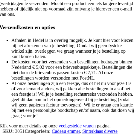
(werk)dagen te verzenden. Mocht een product een iets langere levertijd
hebben of tijdelijk niet op voorraad zijn ontvang je hierover een e-mail
van ons.
Verzendkosten en opties
Afhalen in Hedel is in overleg mogelijk. Je kunt hier voor kiezen
bij het afrekenen van je bestelling. Omdat wij geen fysieke
winkel zijn, overleggen we graag wanneer je je bestelling op
kunt komen halen.
De kosten voor het verzenden van bestellingen bedragen binnen
Nederland € 5,02 voor een brievenbuspakketje. Bestellingen die
niet door de brievenbus passen kosten € 7,71. Al onze
bestellingen worden verzonden met PostNL.
Al onze bestellingen zijn een feestje, dus of het nu voor jezelf is
of voor iemand anders, wij pakken alle bestellingen in alsof het
een feestje is! Wil je je bestelling rechtstreeks verzonden hebben,
geef dit dan aan in het opmerkingenveld bij je bestelling (zodat
wij geen papieren factuur toevoegen). Wil je er graag een kaartje
bij met een persoonlijke boodschap en/of naam, ook dat doen wij
graag voor je!
Kijk voor meer details op onze
veelgestelde vragen
pagina.
SKU:
3051
Categorieën:
Cadeau emmer
,
Sinterklaas diverse