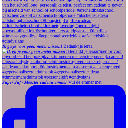
𝑰𝒌 𝒈𝒂 𝒋𝒆 𝒗𝒐𝒐𝒓 𝒈𝒆𝒆𝒏 𝒎𝒆𝒕𝒆𝒓 𝒎𝒊𝒔𝒔𝒆𝒏! Bedankt je leraa
𝑺𝒖𝒑𝒆𝒓 𝑱𝒖𝒇 / 𝑴𝒆𝒆𝒔𝒕𝒆𝒓 𝒄𝒂𝒅𝒆𝒂𝒖 𝒆𝒎𝒎𝒆𝒓 Vul de emmer met