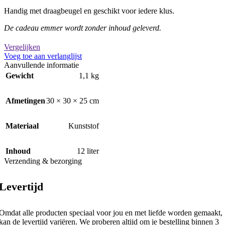
Handig met draagbeugel en geschikt voor iedere klus.
De cadeau emmer wordt zonder inhoud geleverd.
Vergelijken
Voeg toe aan verlanglijst
Aanvullende informatie
Gewicht
1,1 kg
Afmetingen
30 × 30 × 25 cm
Materiaal
Kunststof
Inhoud
12 liter
Verzending & bezorging
Levertijd
Omdat alle producten speciaal voor jou en met liefde worden gemaakt,
kan de levertijd variëren. We proberen altijd om je bestelling binnen 3