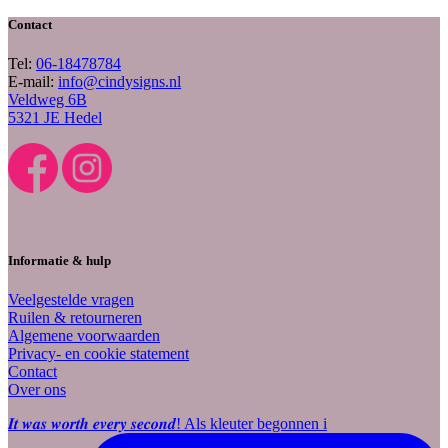
Contact
Tel:
06-18478784
E-mail:
info@cindysigns.nl
Veldweg 6B
5321 JE Hedel
Informatie & hulp
Veelgestelde vragen
Ruilen & retourneren
Algemene voorwaarden
Privacy- en cookie statement
Contact
Over ons
𝑰𝒕 𝒘𝒂𝒔 𝒘𝒐𝒓𝒕𝒉 𝒆𝒗𝒆𝒓𝒚 𝒔𝒆𝒄𝒐𝒏𝒅! Als kleuter begonnen i