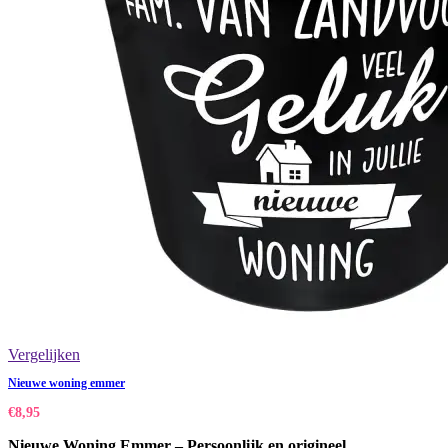
Vergelijken
Nieuwe woning emmer
€
8,95
Nieuwe Woning Emmer – Persoonlijk en origineel