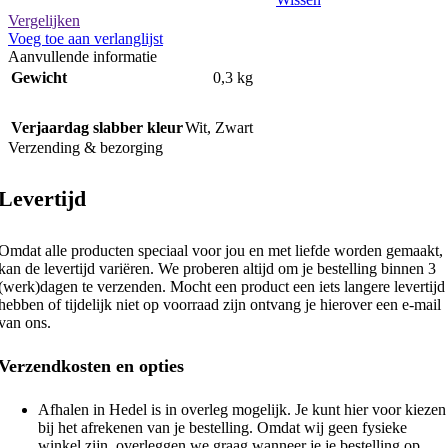
Vergelijken
Voeg toe aan verlanglijst
Aanvullende informatie
Gewicht
0,3 kg
Verjaardag slabber kleur
Wit
,
Zwart
Verzending & bezorging
Levertijd
Omdat alle producten speciaal voor jou en met liefde worden gemaakt,
kan de levertijd variëren. We proberen altijd om je bestelling binnen 3
(werk)dagen te verzenden. Mocht een product een iets langere levertijd
hebben of tijdelijk niet op voorraad zijn ontvang je hierover een e-mail
van ons.
Verzendkosten en opties
Afhalen in Hedel is in overleg mogelijk. Je kunt hier voor kiezen
bij het afrekenen van je bestelling. Omdat wij geen fysieke
winkel zijn, overleggen we graag wanneer je je bestelling op