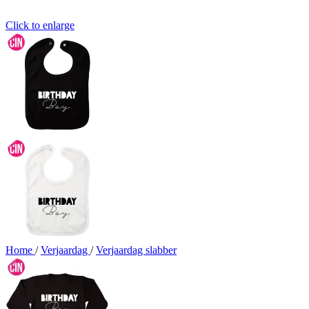
Click to enlarge
Home
/
Verjaardag
/
Verjaardag slabber