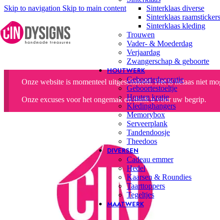
Skip to navigation
Skip to main content
Sinterklaas diverse
Sinterklaas raamsticker
Sinterklaas kleding
Trouwen
Vader- & Moederdag
Verjaardag
Zwangerschap & geboorte
HOUTWERK
Geboortedecoratie
Onze website is momenteel uitgeschakeld. Het is helaas niet moge
Geboortestoeltje
Houten kratje
Onze excuses voor het ongemak en dank u voor uw begrip.
Kledinghangers
Memorybox
Serveerplank
Tandendoosje
Theedoos
DIVERSEN
Cadeau emmer
Hedel
Kaarsen & Roundies
Taarttoppers
Tegeltjes
MAATWERK