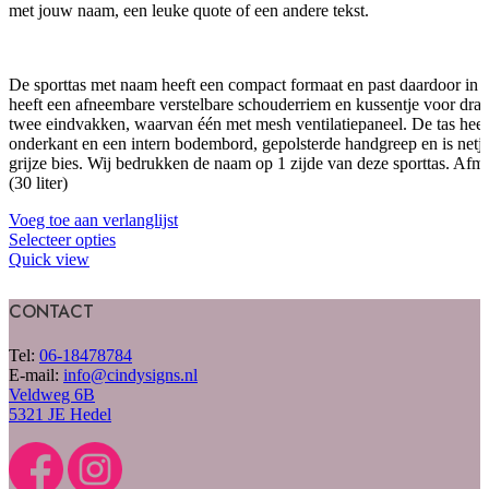
met jouw naam, een leuke quote of een andere tekst.
De sporttas met naam heeft een compact formaat en past daardoor in d
heeft een afneembare verstelbare schouderriem en kussentje voor draa
twee eindvakken, waarvan één met mesh ventilatiepaneel. De tas hee
onderkant en een intern bodembord, gepolsterde handgreep en is netje
grijze bies. Wij bedrukken de naam op 1 zijde van deze sporttas. Af
(30 liter)
Voeg toe aan verlanglijst
Selecteer opties
Quick view
CONTACT
Tel:
06-18478784
E-mail:
info@cindysigns.nl
Veldweg 6B
5321 JE Hedel