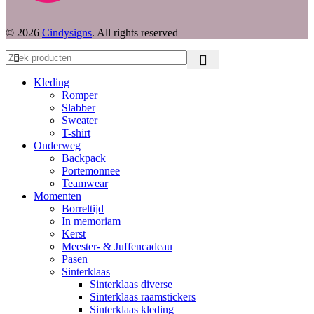
© 2026
Cindysigns
. All rights reserved
Kleding
Romper
Slabber
Sweater
T-shirt
Onderweg
Backpack
Portemonnee
Teamwear
Momenten
Borreltijd
In memoriam
Kerst
Meester- & Juffencadeau
Pasen
Sinterklaas
Sinterklaas diverse
Sinterklaas raamstickers
Sinterklaas kleding