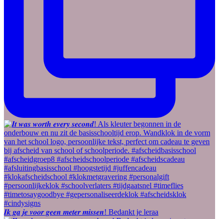
𝑰𝒌 𝒈𝒂 𝒋𝒆 𝒗𝒐𝒐𝒓 𝒈𝒆𝒆𝒏 𝒎𝒆𝒕𝒆𝒓 𝒎𝒊𝒔𝒔𝒆𝒏! Bedankt je leraa