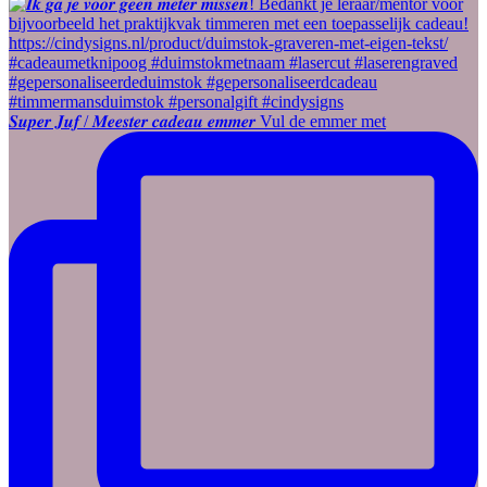
𝑺𝒖𝒑𝒆𝒓 𝑱𝒖𝒇 / 𝑴𝒆𝒆𝒔𝒕𝒆𝒓 𝒄𝒂𝒅𝒆𝒂𝒖 𝒆𝒎𝒎𝒆𝒓 Vul de emmer met