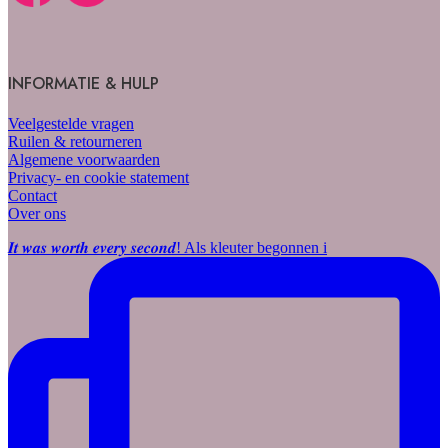
INFORMATIE & HULP
Veelgestelde vragen
Ruilen & retourneren
Algemene voorwaarden
Privacy- en cookie statement
Contact
Over ons
𝑰𝒕 𝒘𝒂𝒔 𝒘𝒐𝒓𝒕𝒉 𝒆𝒗𝒆𝒓𝒚 𝒔𝒆𝒄𝒐𝒏𝒅! Als kleuter begonnen i