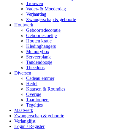
Trouwen
Vader- & Moederdag
Verjaardag
Zwangerschap & geboorte
Houtwerk
Geboortedecoratie
Geboortestoeltje
Houten kratje
Kledinghangers
Memorybox
Serveerplank
Tandendoosje
Theedoos
Diversen
Cadeau emmer
Hedel
Kaarsen & Roundies
Overige
Taarttoppers
Tegeltjes
Maatwerk
Zwangerschap & geboorte
Verlanglijst
Login / Register