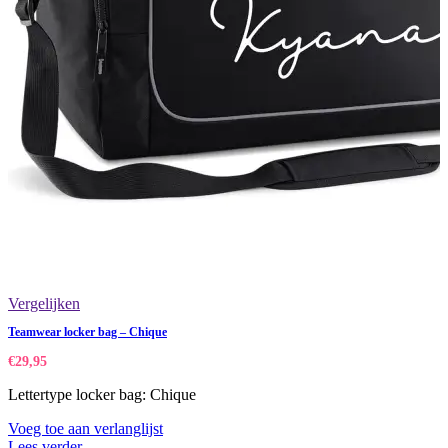
Vergelijken
Teamwear locker bag – Chique
€
29,95
Lettertype locker bag: Chique
Voeg toe aan verlanglijst
Lees verder