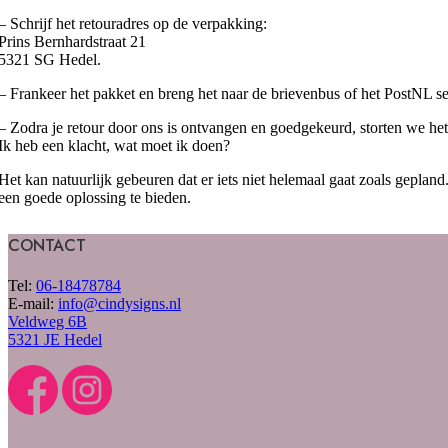
– Schrijf het retouradres op de verpakking:
Prins Bernhardstraat 21
5321 SG Hedel.
– Frankeer het pakket en breng het naar de brievenbus of het PostNL se
– Zodra je retour door ons is ontvangen en goedgekeurd, storten we 
Ik heb een klacht, wat moet ik doen?
Het kan natuurlijk gebeuren dat er iets niet helemaal gaat zoals geplan
een goede oplossing te bieden.
CONTACT
Tel:
06-18478784
E-mail:
info@cindysigns.nl
Veldweg 6B
5321 JE Hedel