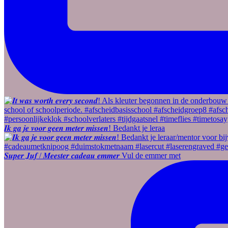
𝑰𝒌 𝒈𝒂 𝒋𝒆 𝒗𝒐𝒐𝒓 𝒈𝒆𝒆𝒏 𝒎𝒆𝒕𝒆𝒓 𝒎𝒊𝒔𝒔𝒆𝒏! Bedankt je leraa
𝑺𝒖𝒑𝒆𝒓 𝑱𝒖𝒇 / 𝑴𝒆𝒆𝒔𝒕𝒆𝒓 𝒄𝒂𝒅𝒆𝒂𝒖 𝒆𝒎𝒎𝒆𝒓 Vul de emmer met