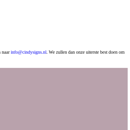
n naar
info@cindysigns.nl
. We zullen dan onze uiterste best doen om