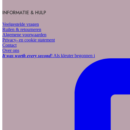
INFORMATIE & HULP
Veelgestelde vragen
Ruilen & retourneren
Algemene voorwaarden
Privacy- en cookie statement
Contact
Over ons
𝑰𝒕 𝒘𝒂𝒔 𝒘𝒐𝒓𝒕𝒉 𝒆𝒗𝒆𝒓𝒚 𝒔𝒆𝒄𝒐𝒏𝒅! Als kleuter begonnen i