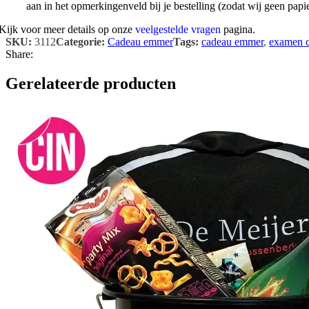
aan in het opmerkingenveld bij je bestelling (zodat wij geen papi
Kijk voor meer details op onze
veelgestelde vragen
pagina.
SKU:
3112
Categorie:
Cadeau emmer
Tags:
cadeau emmer
,
examen 
Share:
Gerelateerde producten