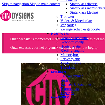
Skip to navigation
Skip to main content
Sinterklaas diverse
Sinterklaas raamsticker
Sinterklaas kleding
Trouwen
Vader- & Moederdag
Verjaardag
Zwangerschap & geboorte
HOUTWERK
Geboortedecoratie
Onze website is momenteel uitgeschakeld. Het is helaas niet moge
Geboortestoeltje
Houten kratje
Onze excuses voor het ongemak en dank u voor uw begrip.
Kledinghangers
Memorybox
Serveerplank
Tandendoosje
Theedoos
DIVERSEN
Cadeau emmer
Hedel
Kaarsen & Roundies
Taarttoppers
Tegeltjes
MAATWERK