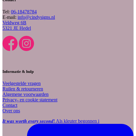
Tel:
06-18478784
E-mail:
info@cindysigns.nl
Veldweg 6B
5321 JE Hedel
Informatie & hulp
Veelgestelde vragen
Ruilen & retourneren
Algemene voorwaarden
Privacy- en cookie statement
Contact
Over ons
𝑰𝒕 𝒘𝒂𝒔 𝒘𝒐𝒓𝒕𝒉 𝒆𝒗𝒆𝒓𝒚 𝒔𝒆𝒄𝒐𝒏𝒅! Als kleuter begonnen i