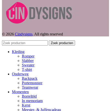
© 2026
Cindysigns
. All rights reserved
Zoek producten
Kleding
Romper
Slabber
Sweater
T-shirt
Onderweg
Backpack
Portemonnee
Teamwear
Momenten
Borreltijd
In memoriam
Kerst
Meester- & Juffencadeau