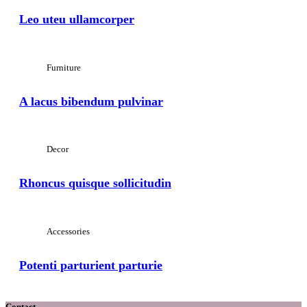
Leo uteu ullamcorper
Furniture
A lacus bibendum pulvinar
Decor
Rhoncus quisque sollicitudin
Accessories
Potenti parturient parturie
Contact