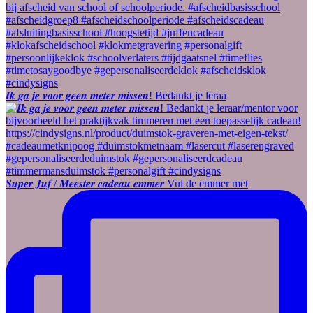
𝑰𝒌 𝒈𝒂 𝒋𝒆 𝒗𝒐𝒐𝒓 𝒈𝒆𝒆𝒏 𝒎𝒆𝒕𝒆𝒓 𝒎𝒊𝒔𝒔𝒆𝒏! Bedankt je leraa
𝑺𝒖𝒑𝒆𝒓 𝑱𝒖𝒇 / 𝑴𝒆𝒆𝒔𝒕𝒆𝒓 𝒄𝒂𝒅𝒆𝒂𝒖 𝒆𝒎𝒎𝒆𝒓 Vul de emmer met