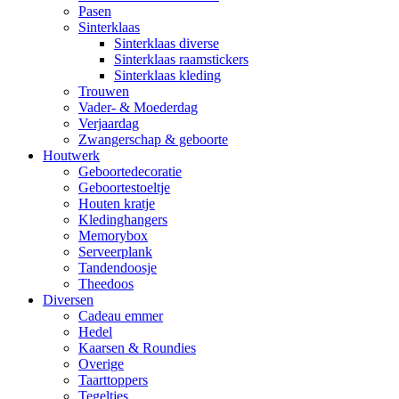
Pasen
Sinterklaas
Sinterklaas diverse
Sinterklaas raamstickers
Sinterklaas kleding
Trouwen
Vader- & Moederdag
Verjaardag
Zwangerschap & geboorte
Houtwerk
Geboortedecoratie
Geboortestoeltje
Houten kratje
Kledinghangers
Memorybox
Serveerplank
Tandendoosje
Theedoos
Diversen
Cadeau emmer
Hedel
Kaarsen & Roundies
Overige
Taarttoppers
Tegeltjes